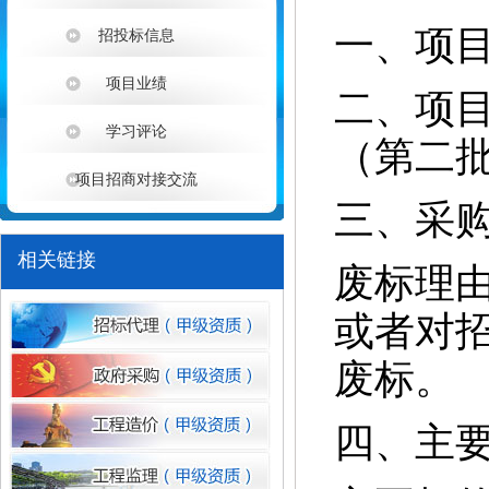
一、项目编
招投标信息
项目业绩
二、项
学习评论
（第二
项目招商对接交流
1
三、采
相关链接
废标理
或者对
废标。
四、主