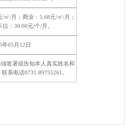
元
/㎡/月；
商业
：
5.68
元
/㎡/月；
车位
：
30.00
元
/
个
/月
。
5
年
05
月
12
日
必须签署或告知本人真实姓名和
，联系电话
0731-89755261。