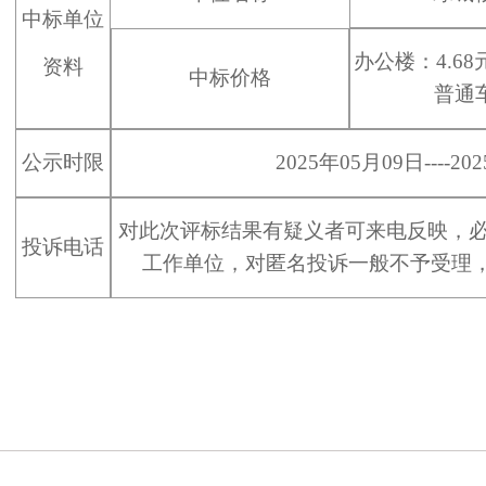
中标单位
办公楼
：
4.68
资料
中标价格
普通
公示时限
20
2
5
年
05
月
09
日
----20
2
对此次评标结果有疑义者可来电反映，
投诉电话
工作单位，对匿名投诉一般不予受理