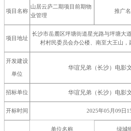
山居云庐二期项目前期物
项目名称
推广名
业管理
长沙市岳麓区坪塘街道星光路与坪塘大
项目地址
村村民委员会办公楼、南至大王山，
1
2
3
4
5
开发建设
华谊兄弟（长沙）电影
单位
招标单位
华谊兄弟（长沙）电影
开标时间
20
2
5
年
05
月
09
日
1
单位名称
绿城