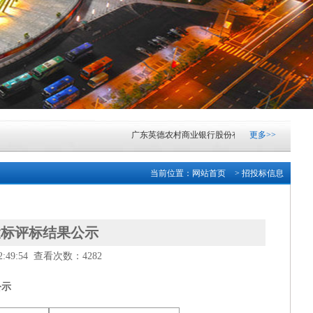
广东英德农村商业银行股份有限公司自有资产楼顶安
更多>>
广东英德农村商业银行股份有限公司纸币清分机采购
当前位置：
网站首页
> 招投标信息
广东英德农村商业银行股份有限公司自有资产楼顶安
广东清远农村商业银行股份有限公司网络中心机房I
投标评标结果公示
49:54 查看次数：4282
中山市东凤人民医院血液透析滤过机采购项目成交结
公示
中山市小榄镇2026-2028学年镇属中小学配餐服务采