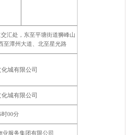
湖南银行“乐享消费·金融‘湘’邀”金融消费专项活动
湖南银行2026年运营应用类系统研发服务项目（移
广东清远农村商业银行股份有限公司网络中心机房I
道交汇处，东至平塘街道狮峰山
西至潭州大道、北至星光路
中山市火炬科学技术学校（南朗校区）善贤楼一楼接
湖南银行2026年零售应用类系统研发服务采购项目
文化城有限公司
湖南银行2026年零售应用类系统研发服务采购项目
文化城有限公司
5
时
00分
物业服务集团有限公司