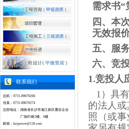
需求书
“
四、
本
无效报
五、
服
六、
竞
1.
竞投人
联系我们
1）具
总机：0731-89670260
的法人或
传真：0731-89670274
总部地址：湖南省长沙市湘江新区麓谷企业
照（或事
广场B5栋5楼、6楼
邮箱：keypower@126.com
家另有规