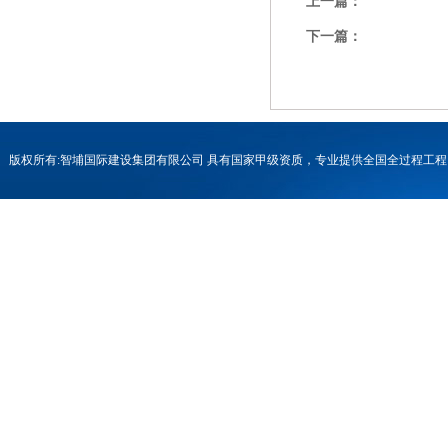
上一篇：
下一篇：
版权所有:智埔国际建设集团有限公司 具有国家甲级资质，专业提供全国全过程
号-1
联系电话：0731-