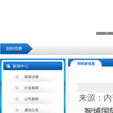
招投标信息
新闻中心
政策法规
行业新闻
来源：内部系
公司新闻
智埔国
通知公告