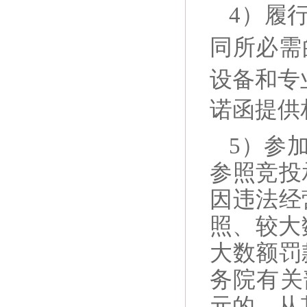
4）履
同所必需
设备和专
诺函
提供
5）参
参照
竞投
因违法经
照、较大
大数额罚
务院有关
元的，从