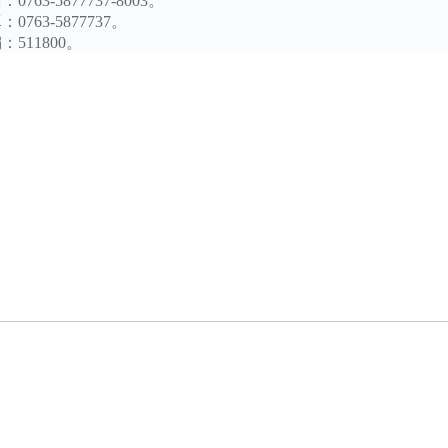
话：
0763-5877737-8003。
真：
0763-5877737。
编：
511800。