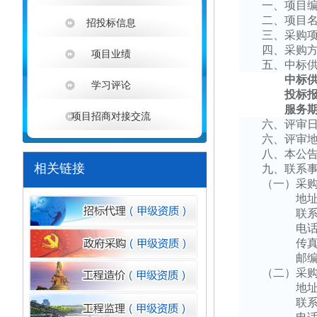
一、项目
二、项目
招投标信息
三、采购
四、采购
项目业绩
五、中标
中标
学习评论
投标
服务
项目招商对接交流
六
、
评审
六、
评审
八
、本公
相关链接
九
、联系
（一）采
地
联
电
传
邮
（二）采
地
联