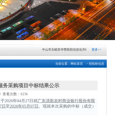
中山市石岐苏华赞医院信息化升级项目市场调研公告
更多>>
[202
中山市火炬科学技术学校云实训室采购项目成交结果公告
当前位置：
网站首页
> 招投标信息
广东清远农村商业银行股份有限公司网络中心机房IDC
中山市东凤人民医院血液透析滤过机采购项目成交结果公
服务采购项目中标结果公示
08 查看次数：6236
中山市小榄镇2026-2028学年镇属中小学配餐服务采购项
，于
2026年04月27日
就
广东清新农村商业银行股份有限
7
日
至
202
6
年
05
月
07
日
。现就本次采购的中标（成交）
湖南银行“乐享消费·金融‘湘’邀”金融消费专项活动—子