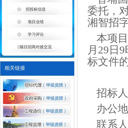
委托，
招投标信息
湘智招
项目业绩
学习评论
本项
月
2
9
日
项目招商对接交流
1
标文件
相关链接
招标
办公
联系