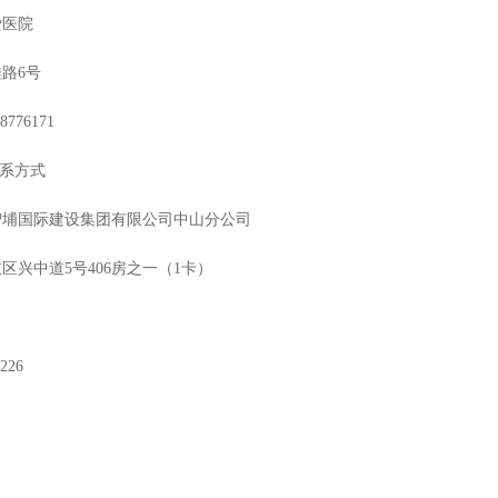
爱医院
桂路
6号
88776171
联系方式
智埔国际建设集团有限公司中山分公司
岐区兴中道
5号406房之一（1卡）
5226