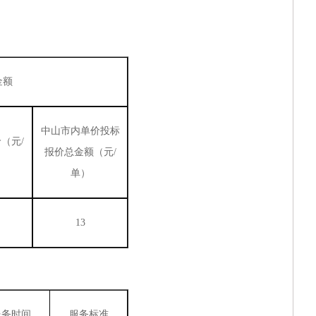
）
湖南银行“乐享消费·金融‘湘’邀”金融消费专项活
湖南银行2026年运营应用类系统研发服务项目（
广东清远农村商业银行股份有限公司网络中心机房
金额
中山市火炬科学技术学校（南朗校区）善贤楼一楼
中山市内单价投标
湖南银行2026年零售应用类系统研发服务采购项
价（元
/
报价总金额（元
/
湖南银行2026年零售应用类系统研发服务采购项
单）
13
服务时间
服务标准