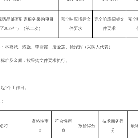
院药品邮寄到家服务采购项目
完全响应招标文
完全响应招标文
完全
年至2029年）（第二次）
件要求
件要求
单：
林嘉城
、
魏强
、
李雪霞
、
唐爱莲
、徐泽辉
（采购人代表）
费标准及金额：
按
采购文件要求执行。
日起
1个工作日。
宜
：
资格性审
符合性审
技术商务得
名称
报价得分
最
查
查
分