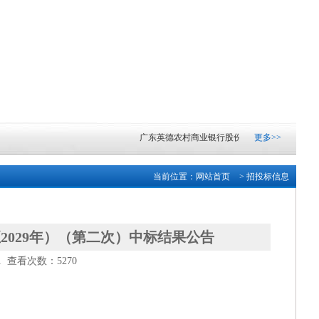
广东英德农村商业银行股份有限公司自有资产楼顶
更多>>
广东英德农村商业银行股份有限公司纸币清分机采
当前位置：
网站首页
> 招投标信息
广东英德农村商业银行股份有限公司自有资产楼顶
广东清远农村商业银行股份有限公司网络中心机房
2029年）（第二次）中标结果公告
31 查看次数：5270
中山市东凤人民医院血液透析滤过机采购项目成交
中山市小榄镇2026-2028学年镇属中小学配餐服务