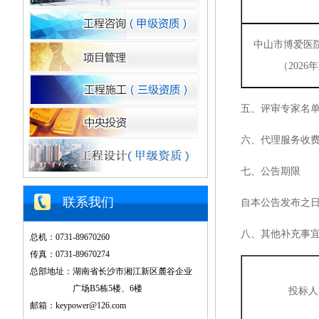
中山市博爱医
（
2026
五、评审专家名
六、代理服务收
七、
公告期限
联系我们
自本公告发布之
八、其他补充事
总机：0731-89670260
传真：0731-89670274
总部地址：湖南省长沙市湘江新区麓谷企业
广场B5栋5楼、6楼
投标人
邮箱：keypower@126.com