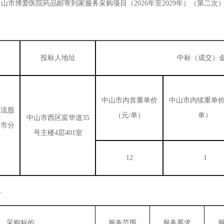
中山市博爱医院药品邮寄到家服务采购项目（
2026年至2029年）（第二次
称
投标人地址
中标（成交）
1
2
3
4
5
中山市内首重单价
中山市内续重单
物流股
（元
/单）
单）
中山市西区富华道
35
山市分
号主楼4层401室
12
1
息
采购标的
服务范围
服务要求