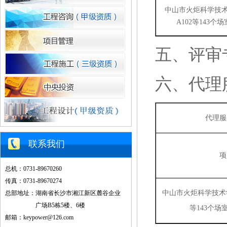
中山市火炬科学技
A102等143
五、
评审
六、
代理
代理服
联系我们
项
总机：0731-89670260
传真：0731-89670274
中山市火炬科学技术
总部地址：湖南省长沙市湘江新区麓谷企业
广场B5栋5楼、6楼
等143个
邮箱：keypower@126.com