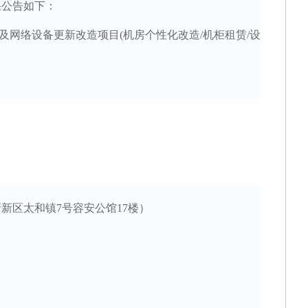
果公告如下：
湖南银行2026年运营应用类系统研发服务项目（
管及网络设备更新改造项目(机房个性化改造/机柜租赁/设
广东清远农村商业银行股份有限公司网络中心机房
中山市火炬科学技术学校（南朗校区）善贤楼一楼
湖南银行2026年零售应用类系统研发服务采购项
湖南银行2026年零售应用类系统研发服务采购项
湖南银行2026年零售应用类系统研发服务采购项目
清新区太和镇
7
号容安公馆
17楼）