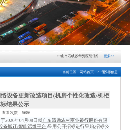
中山市石岐苏华赞医院信息化升级项目市场调研公
更多>>
中山市火炬科学技术学校云实训室采购项目成交结
当前位置：
网站首页
> 招投标信息
广东清远农村商业银行股份有限公司网络中心机房
络设备更新改造项目(机房个性化改造/机柜
中山市东凤人民医院血液透析滤过机采购项目成交
中标结果公示
中山市小榄镇2026-2028学年镇属中小学配餐服务
1 查看次数：5686
，于
2026年04月08日
就
广东清远农村商业银行股份有限
湖南银行“乐享消费·金融‘湘’邀”金融消费专项活
设备搬迁/智能运维平台)
采用公开招标进行采购
,招标公