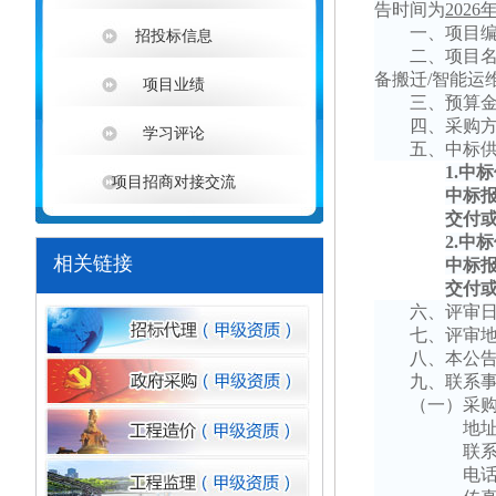
告时间为
2026
一、项目
招投标信息
二、项目
备搬迁/智能运
项目业绩
三、预算
四、采购
学习评论
五、中标
1.中
项目招商对接交流
中标
交付
2.
中标
相关链接
中标
交付
六
、评审
七、
评审
八
、本公
九
、联系
（一）
采
地
联
电