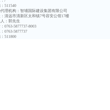
真：
/
编：
511540
购代理机构：
智埔国际建设集团有限公司
址：
清远市清新区太和镇
7
号容安公馆
17楼
系人：
郭
先生
话：
0763-5877737-8003
真：
0763-5877737
编：
511800