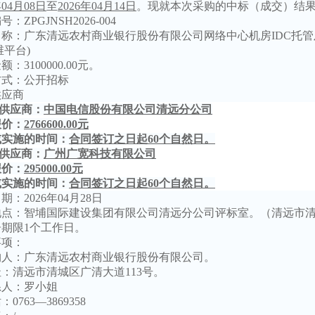
年04月08日
至
2026年04月14日
。现就本次采购的中标（成交）结
编号：
ZPGJNSH2026-004
名称：广东清远农村商业银行股份有限公司网络中心机房
IDC托
维平台)
金额：
3100000.00元。
方式：公开招标
供应商
标供应商：
中国电信股份有限公司清远分公司
报价：
2766600.00元
1
2
3
4
5
或实施的时间：
合同签订之日起
60个自然日。
供应商：
广州广宽科技有限公司
报价：
295000.00元
或实施的时间：
合同签订之日起
60个自然日。
日期：
20
26
年
04
月
28
日
地点：智埔国际建设集团有限公司清远分公司
评
标室。（清远市
告期限
1
个工作日。
事项：
购人：广东清远农村商业银行股份有限公司。
址：清远市清城区广清大道
113号。
系人：罗小姐
话：
0763—3869358