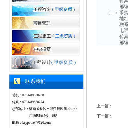
传
邮
（二）采
地
联
电
传
邮
联系我们
总机：0731-89670260
传真：0731-89670274
上一篇：
总部地址：湖南省长沙市湘江新区麓谷企业
广场B5栋5楼、6楼
下一篇：
邮箱：keypower@126.com