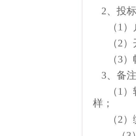
2、投
（
1
（
2）开
（
3
3、备
（
1）
样；
（
2
（