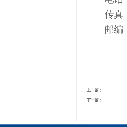
传真
邮编
上一篇：
下一篇：