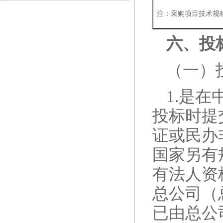
注：采购项目技术规
六、投
（一）
1.是
投标时提
证或民办
国家另有
有法人资
总公司（
已由总公