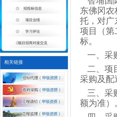
智埔国
东佛冈农
招投标信息
托，对
广
项目业绩
项目（第
学习评论
标。
项目招商对接交流
1
一、采
相关链接
二、项
采购及配
三、采
额为准）