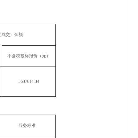
湖南银行“乐享消费·金融‘湘’邀”金融消费专项活动—子项目
湖南银行2026年运营应用类系统研发服务项目（移动营销系
广东清远农村商业银行股份有限公司网络中心机房IDC托管
（
成交
）
金额
中山市火炬科学技术学校（南朗校区）善贤楼一楼接待服务
不含税投标报价（元）
湖南银行2026年零售应用类系统研发服务采购项目-自助设
湖南银行2026年零售应用类系统研发服务采购项目-企业微
3637614.34
服务标准