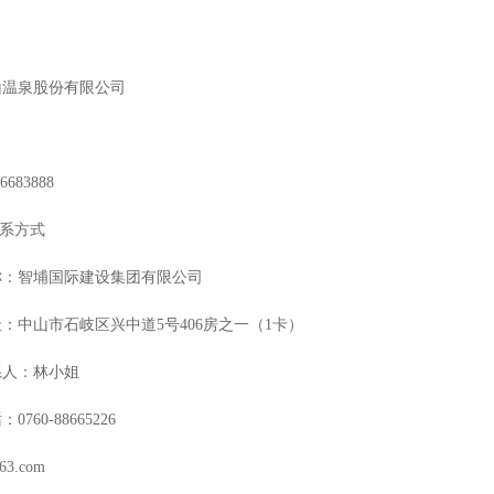
山温泉股份有限公司
86683888
联系方式
称：智埔国际建设集团有限公司
址：中山市石岐区兴中道
5号406房之一（1卡）
系人：林小姐
话：
0760-88665226
163.com