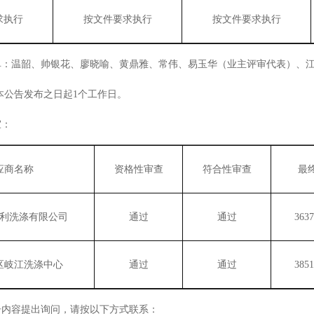
求执行
按文件要求执行
按文件要求执行
单：温韶
、
帅银花
、
廖晓喻
、
黄鼎雅
、
常伟
、
易玉华
（
业主评审
代表）
、
本公告发布之日起
1个工作日。
宜
：
应商名称
资格性审查
符合性审查
最
利洗涤有限公司
通过
通过
3637
区岐江洗涤中心
通过
通过
3851
告内容提出询问，请按以下方式联系
：