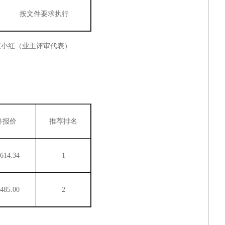
按文件要求执行
江小红
（
业主评审
代表）
终报价
推荐排名
614.34
1
485.00
2