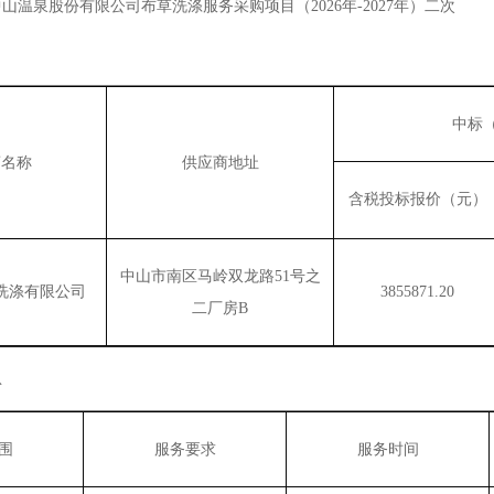
中山温泉股份有限公司布草洗涤服务采购项目（
2026年-2027年）二次
中标
商名称
供应商地址
1
2
3
4
5
含税投标报价（元）
中山市南区马岭双龙路
51号之
洗涤有限公司
3855871.20
二厂房B
息
围
服务要求
服务时间