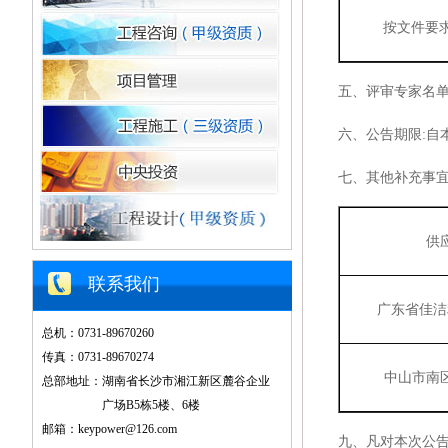
按文件要
五、评审专家名
六
、公告期限
:
自
七
、其他补充事
供
联系我们
广东省佳洁
总机：0731-89670260
传真：0731-89670274
中山市南
总部地址：湖南省长沙市湘江新区麓谷企业
广场B5栋5楼、6楼
邮箱：keypower@126.com
九、凡对本次公