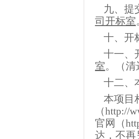
九、提
司开标室
十、开
十一、
室
。（清
十二、
本项目
（
http:
官网（htt
达，不再