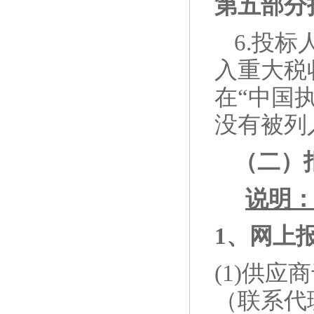
第五部分
6.投标人
入重大税
在“中国执行信
没有被列
（二）
说明
1、网上
(1)供
（联系代