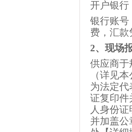
开户银行
银行账号
费，汇款凭
2、现场
供应商于
（详见本
为法定代
证复印件
人身份证
并加盖公