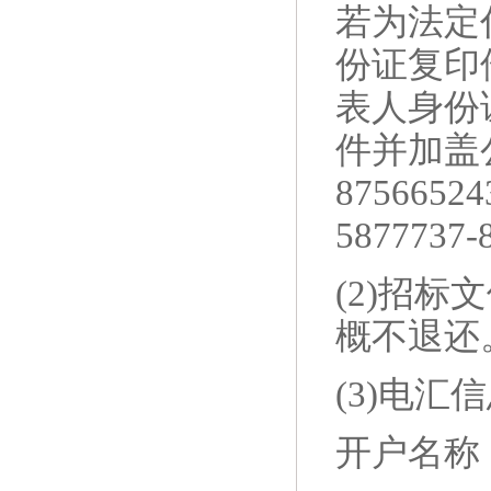
若为法定
份证复印
表人身份
件并加盖
87566
5877737
(2)招标
概不退还
(3)电汇
开户名称