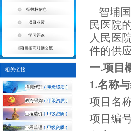
智埔
招投标信息
民医院
项目业绩
人民医
学习评论
件的供
项目招商对接交流
1
一
.
项目
相关链接
1.
名称与
项目名
项目编号：