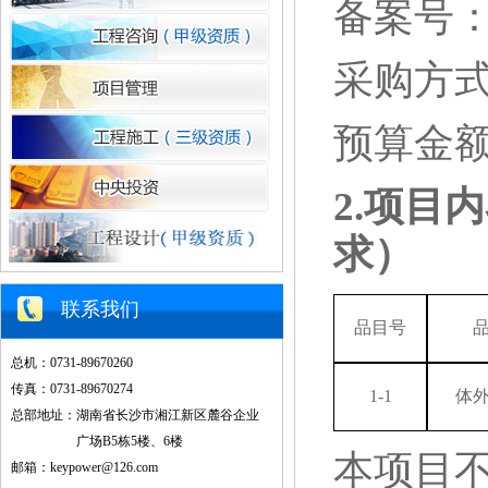
备案号
采购方
预算金额：
2.
项目内
求）
联系我们
品目号
总机：0731-89670260
传真：0731-89670274
1-1
体
总部地址：湖南省长沙市湘江新区麓谷企业
广场B5栋5楼、6楼
本项目
邮箱：keypower@126.com