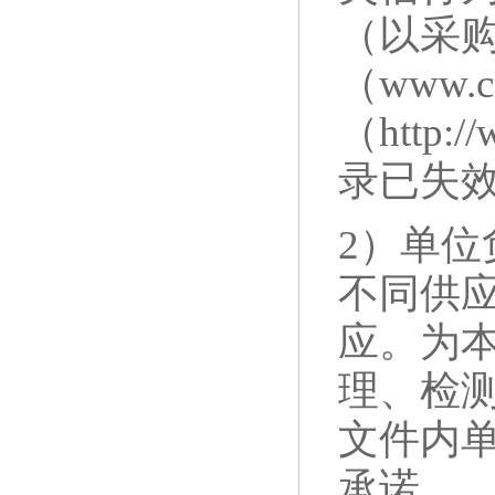
（以采
（www.c
（http
录已失
2）单
不同供
应。为
理、检
文件内
承诺。