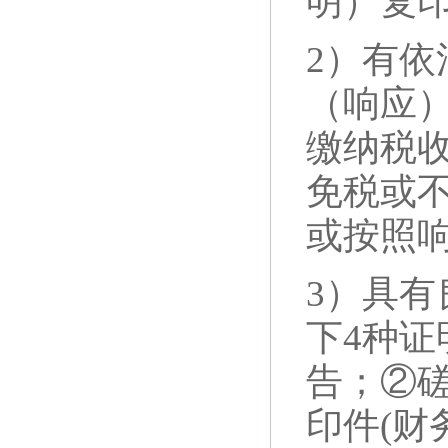
明）复
2）有
（响应
缴纳税
免税或
或按照
3）具
下
4种证
告；②磋
印件(财