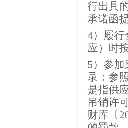
行出具
承诺函
4）履
应）时
5）参
录：参
是指供
吊销许
财库〔20
的罚款