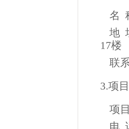
名 
地 
17楼
联
3.项
项
电 