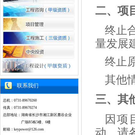
二、项
终止
量发展
终止
其他
联系我们
三、其
总机：0731-89670260
传真：0731-89670274
总部地址：湖南省长沙市湘江新区麓谷企业
因项
广场B5栋5楼、6楼
动。请
邮箱：keypower@126.com