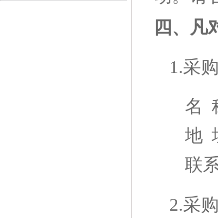
四、凡
1.采
名 
地 
联
2.采